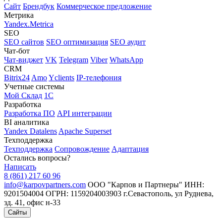
Сайт
Брендбук
Коммерческое предложение
Метрика
Yandex.Metrica
SEO
SEO cайтов
SEO оптимизация
SEO аудит
Чат-бот
Чат-виджет
VK
Telegram
Viber
WhatsApp
CRM
Bitrix24
Amo
Yclients
IP-телефония
Учетные системы
Мой Склад
1С
Разработка
Разработка ПО
API интеграции
BI аналитика
Yandex Datalens
Apache Superset
Техподдержка
Техподдержка
Сопровождение
Адаптация
Остались вопросы?
Написать
8 (861) 217 60 96
info@karpovpartners.com
ООО "Карпов и Партнеры"
ИНН:
9201504004
ОГРН: 1159204003903
г.Севастополь, ул Руднева,
зд. 41, офис н-33
Сайты