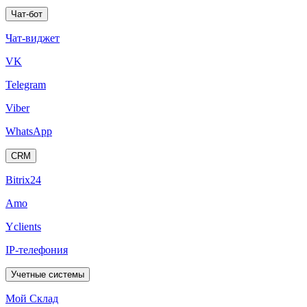
Чат-бот
Чат-виджет
VK
Telegram
Viber
WhatsApp
CRM
Bitrix24
Amo
Yclients
IP-телефония
Учетные системы
Мой Склад