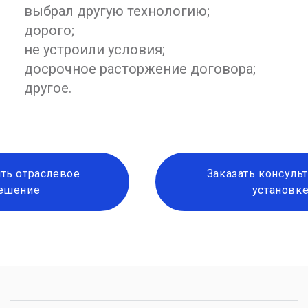
выбрал другую технологию;
дорого;
не устроили условия;
досрочное расторжение договора;
другое.
ть отраслевое
Заказать консуль
ешение
установк