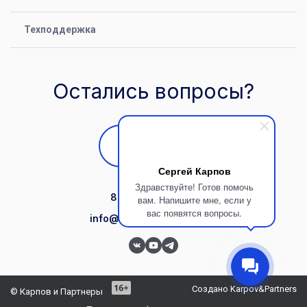
Yandex Datalens
Техподдержка
Apache Superset
Техподдержка
Сопровождение
Адаптация
Остались вопросы?
Написать
Сергей Карпов
Здравствуйте! Готов помочь
8 (861) 217 60 96
вам. Напишите мне, если у
вас появятся вопросы.
info@karpovpartners.com
Создано Karpov&Partners
© Карпов и Партнеры